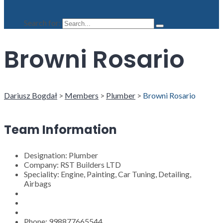
Search for:
Browni Rosario
Dariusz Bogdał
>
Members
>
Plumber
>
Browni Rosario
Team Information
Designation:
Plumber
Company:
RST Builders LTD
Speciality:
Engine, Painting, Car Tuning, Detailing,
Airbags
Phone:
998877665544