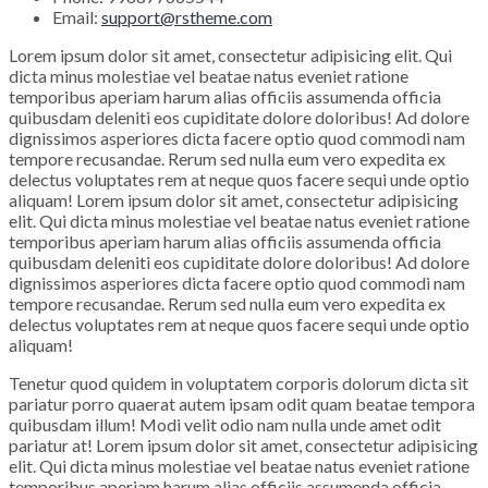
Email:
support@rstheme.com
Lorem ipsum dolor sit amet, consectetur adipisicing elit. Qui
dicta minus molestiae vel beatae natus eveniet ratione
temporibus aperiam harum alias officiis assumenda officia
quibusdam deleniti eos cupiditate dolore doloribus! Ad dolore
dignissimos asperiores dicta facere optio quod commodi nam
tempore recusandae. Rerum sed nulla eum vero expedita ex
delectus voluptates rem at neque quos facere sequi unde optio
aliquam! Lorem ipsum dolor sit amet, consectetur adipisicing
elit. Qui dicta minus molestiae vel beatae natus eveniet ratione
temporibus aperiam harum alias officiis assumenda officia
quibusdam deleniti eos cupiditate dolore doloribus! Ad dolore
dignissimos asperiores dicta facere optio quod commodi nam
tempore recusandae. Rerum sed nulla eum vero expedita ex
delectus voluptates rem at neque quos facere sequi unde optio
aliquam!
Tenetur quod quidem in voluptatem corporis dolorum dicta sit
pariatur porro quaerat autem ipsam odit quam beatae tempora
quibusdam illum! Modi velit odio nam nulla unde amet odit
pariatur at! Lorem ipsum dolor sit amet, consectetur adipisicing
elit. Qui dicta minus molestiae vel beatae natus eveniet ratione
temporibus aperiam harum alias officiis assumenda officia